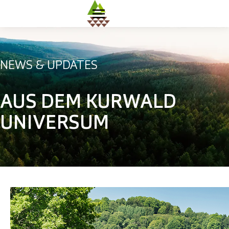
HOME
KUR- UND HEILWALD
NEWS & UPDATES
SYMPOSIUM
AUS DEM KURWALD
DE
UNIVERSUM
EN