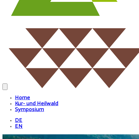
Home
Kur- und Heilwald
Symposium
DE
EN