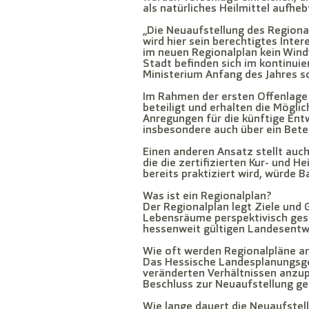
als natürliches Heilmittel aufhe
„Die Neuaufstellung des Regional
wird hier sein berechtigtes Inte
im neuen Regionalplan kein Wind
Stadt befinden sich im kontinui
Ministerium Anfang des Jahres so
Im Rahmen der ersten Offenlage
beteiligt und erhalten die Mögli
Anregungen für die künftige Ent
insbesondere auch über ein Bete
Einen anderen Ansatz stellt auc
die die zertifizierten Kur- und H
bereits praktiziert wird, würde B
Was ist ein Regionalplan?
Der Regionalplan legt Ziele und
Lebensräume perspektivisch gest
hessenweit gültigen Landesentw
Wie oft werden Regionalpläne a
Das Hessische Landesplanungsges
veränderten Verhältnissen anzu
Beschluss zur Neuaufstellung ge
Wie lange dauert die Neuaufstel