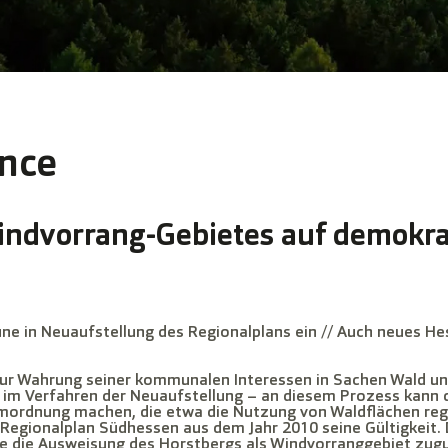
nce
indvorrang-Gebietes auf demokr
 in Neuaufstellung des Regionalplans ein // Auch neues He
r Wahrung seiner kommunalen Interessen in Sachen Wald und
 im Verfahren der Neuaufstellung – an diesem Prozess kann
mordnung machen, die etwa die Nutzung von Waldflächen regel
e Regionalplan Südhessen aus dem Jahr 2010 seine Gültigkeit.
ie die Ausweisung des Horstbergs als Windvorranggebiet zu