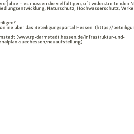
re Jahre – es müssen die vielfältigen, oft widerstreitenden
edlungsentwicklung, Naturschutz, Hochwasserschutz, Verkeh
eiligen?
 online über das Beteiligungsportal Hessen. (https://beteilig
rmstadt (www.rp-darmstadt.hessen.de/infrastruktur-und-
ionalplan-suedhessen/neuaufstellung)