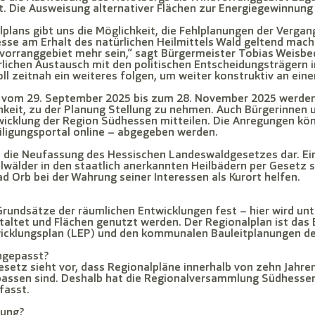
bt. Die Ausweisung alternativer Flächen zur Energiegewinnung 
plans gibt uns die Möglichkeit, die Fehlplanungen der Vergan
resse am Erhalt des natürlichen Heilmittels Wald geltend mac
vorranggebiet mehr sein,“ sagt Bürgermeister Tobias Weisbec
erlichen Austausch mit den politischen Entscheidungsträgern
ll zeitnah ein weiteres folgen, um weiter konstruktiv an eine
 vom 29. September 2025 bis zum 28. November 2025 werden a
chkeit, zu der Planung Stellung zu nehmen. Auch Bürgerinnen
wicklung der Region Südhessen mitteilen. Die Anregungen kö
iligungsportal online – abgegeben werden.
h die Neufassung des Hessischen Landeswaldgesetzes dar. Ei
eilwälder in den staatlich anerkannten Heilbädern per Gesetz s
ad Orb bei der Wahrung seiner Interessen als Kurort helfen.
 Grundsätze der räumlichen Entwicklungen fest – hier wird u
altet und Flächen genutzt werden. Der Regionalplan ist das
icklungsplan (LEP) und den kommunalen Bauleitplanungen d
ngepasst?
etz sieht vor, dass Regionalpläne innerhalb von zehn Jahren
passen sind. Deshalb hat die Regionalversammlung Südhess
fasst.
lung?